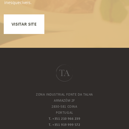
inesquecíveis.
VISITAR SITE
ZONA INDUSTRIAL FONTE DA TALHA
ARMAZÉM 2F
2830-581 COINA
PORTUGAL
T. +351 210 966 239
T. +351 919 999 572