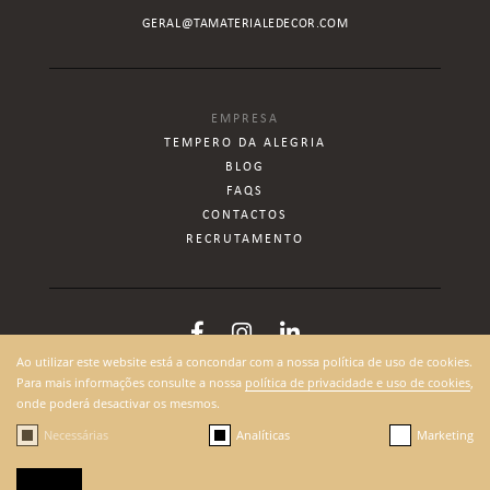
GERAL@TAMATERIALEDECOR.COM
EMPRESA
TEMPERO DA ALEGRIA
BLOG
FAQS
CONTACTOS
RECRUTAMENTO
Ao utilizar este website está a concondar com a nossa política de uso de cookies.
Para mais informações consulte a nossa
política de privacidade e uso de cookies
,
onde poderá desactivar os mesmos.
Necessárias
Analíticas
Marketing
2026 © TEMPERO DE ALEGRIA |
POLÍTICA DE PRIVACIDADE