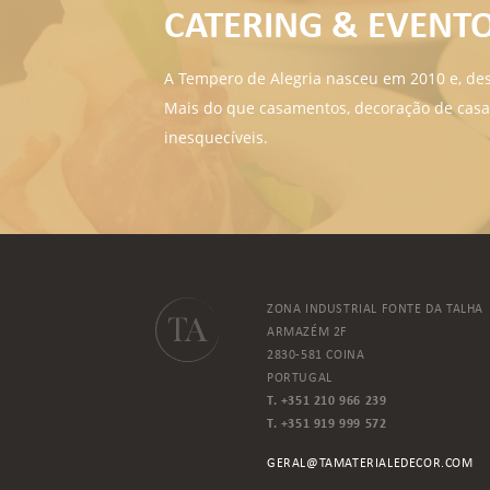
CATERING & EVENT
A Tempero de Alegria nasceu em 2010 e, des
Mais do que casamentos, decoração de casa
inesquecíveis.
ZONA INDUSTRIAL FONTE DA TALHA
ARMAZÉM 2F
2830-581 COINA
PORTUGAL
T. +351 210 966 239
T. +351 919 999 572
GERAL@TAMATERIALEDECOR.COM