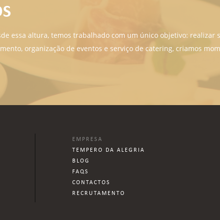
OS
de essa altura, temos trabalhado com um único objetivo: realizar 
mento, organização de eventos e serviço de catering, criamos mo
EMPRESA
TEMPERO DA ALEGRIA
BLOG
FAQS
CONTACTOS
RECRUTAMENTO