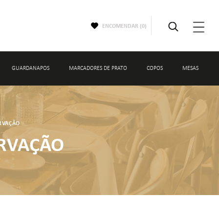
ENCOMENDAR (
0
)
GUARDANAPOS
MARCADORES DE PRATO
COPOS
MESAS
OS
COPOS
RVAÇÃO
NTO
copos de água
ERVAÇÃO