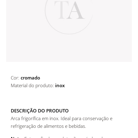
ALUGUER DE ACESSÓRIOS DE BAR
MARCADORES DE PRATO
ALUGUER DE MARCADORES DE PRATO
COPOS
ALUGUER DE CESTOS E BASES
COPOS
MESAS
Copos De Água
Cor:
cromado
Material do produto:
inox
DESCRIÇÃO DO PRODUTO
Arca frigorífica em inox. Ideal para conservação e
refrigeração de alimentos e bebidas.