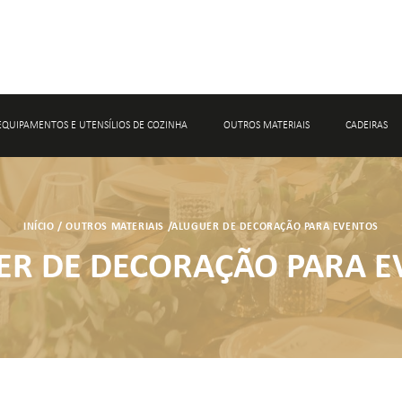
EQUIPAMENTOS E UTENSÍLIOS DE COZINHA
OUTROS MATERIAIS
CADEIRAS
ALUGUER DE MATERIAL DE CONFEÇÃO
ALUGUER DE DECORAÇÃO PARA EVENT
INÍCIO
/
OUTROS MATERIAIS
/
ALUGUER DE DECORAÇÃO PARA EVENTOS
ALUGUER DE MATERIAL DE CONSERVAÇÃO
ALUGUER DE MATERIAL PARA CASAME
ER DE DECORAÇÃO PARA E
ALUGUER DE ACESSÓRIOS DE BAR
ALUGUER DE MARCADORES DE PRATO
ALUGUER DE CESTOS E BASES