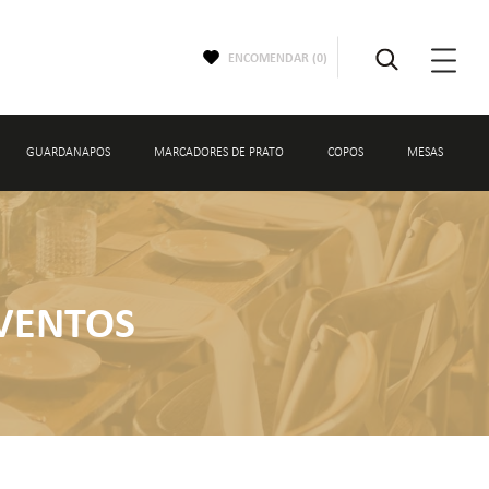
ENCOMENDAR (
0
)
GUARDANAPOS
MARCADORES DE PRATO
COPOS
MESAS
OS
COPOS
NTO
copos de água
VENTOS