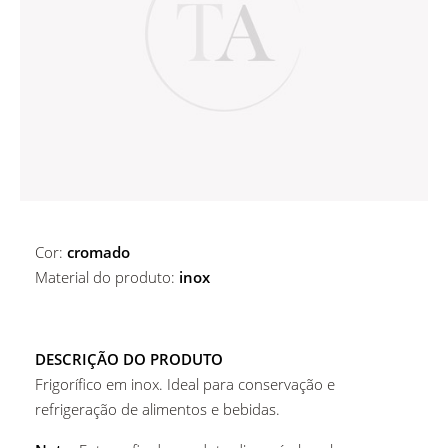
ALUGUER DE ACESSÓRIOS DE BAR
MARCADORES DE PRATO
ALUGUER DE MARCADORES DE PRATO
COPOS
ALUGUER DE CESTOS E BASES
COPOS
MESAS
Copos De Água
Cor:
cromado
Material do produto:
inox
DESCRIÇÃO DO PRODUTO
Frigorífico em inox. Ideal para conservação e
refrigeração de alimentos e bebidas.