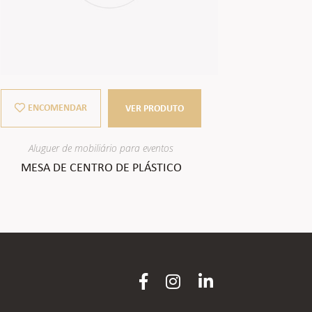
ENCOMENDAR
ENCO
VER PRODUTO
Aluguer de mobiliário para eventos
Alugue
MESA DE CENTRO DE PLÁSTICO