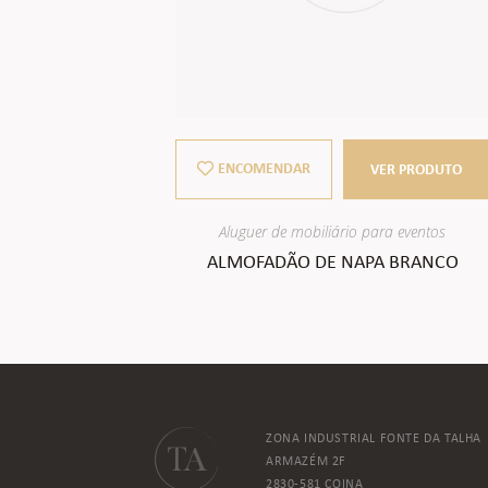
ENCOMENDAR
VER PRODUTO
Aluguer de mobiliário para eventos
ALMOFADÃO DE NAPA BRANCO
ZONA INDUSTRIAL FONTE DA TALHA
ARMAZÉM 2F
2830-581 COINA