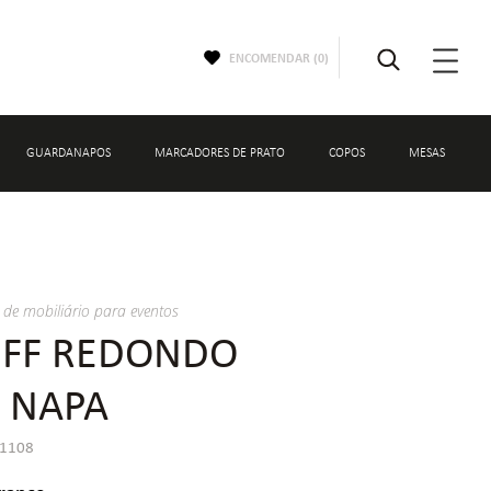
ENCOMENDAR (
0
)
GUARDANAPOS
MARCADORES DE PRATO
COPOS
MESAS
OS
COPOS
NTO
copos de água
 de mobiliário para eventos
FF REDONDO
 NAPA
01108