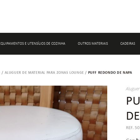
EQUIPAMENTOS E UTENSÍLIOS DE COZINHA
OUTROS MATERIAIS
CADEIRAS
S
/
ALUGUER DE MATERIAL PARA ZONAS LOUNGE
/
PUFF REDONDO DE NAPA
ALUGUER DE MATERIAL DE CONFEÇÃO
ALUGUER DE DECORAÇÃO PARA EVENT
ALUGUER DE MATERIAL DE CONSERVAÇÃO
ALUGUER DE MATERIAL PARA CASAME
Aluguer
ALUGUER DE ACESSÓRIOS DE BAR
PU
ALUGUER DE MARCADORES DE PRATO
DE
ALUGUER DE CESTOS E BASES
REF. 5