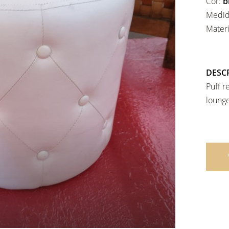
Cor:
b
Medid
Mater
DESC
Puff r
lounge