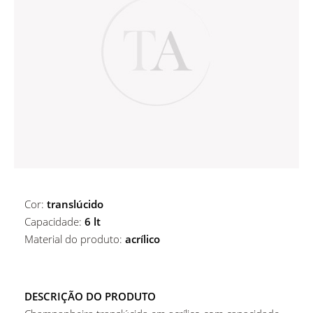
ALUGUER DE ACESSÓRIOS DE BAR
MARCADORES DE PRATO
ALUGUER DE MARCADORES DE PRATO
COPOS
ALUGUER DE CESTOS E BASES
COPOS
MESAS
Copos De Água
Cor:
translúcido
Capacidade:
6 lt
Material do produto:
acrílico
DESCRIÇÃO DO PRODUTO