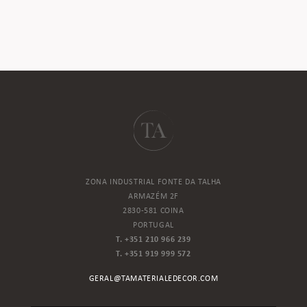
ZONA INDUSTRIAL FONTE DA TALHA
ARMAZÉM 2F
2830-581 COINA
PORTUGAL
T. +351 210 966 239
T. +351 919 999 572
GERAL@TAMATERIALEDECOR.COM