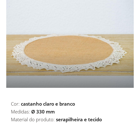
ALUGUER DE ACESSÓRIOS DE BAR
MARCADORES DE PRATO
ALUGUER DE MARCADORES DE PRATO
COPOS
ALUGUER DE CESTOS E BASES
COPOS
MESAS
Copos De Água
Cor:
castanho claro e branco
Medidas:
Ø 330 mm
Material do produto:
serapilheira e tecido