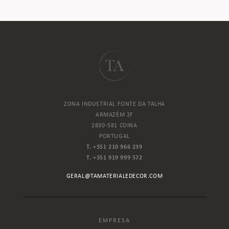
ZONA INDUSTRIAL FONTE DA TALHA
ARMAZÉM 2F
2830-581 COINA
PORTUGAL
T. +351 210 966 239
T. +351 919 999 572
GERAL@TAMATERIALEDECOR.COM
EMPRESA