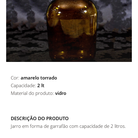
ALUGUER DE ACESSÓRIOS DE BAR
MARCADORES DE PRATO
ALUGUER DE MARCADORES DE PRATO
COPOS
ALUGUER DE CESTOS E BASES
COPOS
MESAS
Copos De Água
Cor:
amarelo torrado
Capacidade:
2 lt
Material do produto:
vidro
DESCRIÇÃO DO PRODUTO
Jarro em forma de garrafão com capacidade de 2 litros.