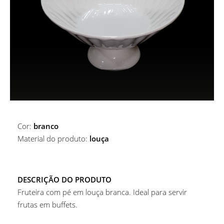
ALUGUER DE ACESSÓRIOS DE BAR
MARCADORES DE PRATO
ALUGUER DE MARCADORES DE PRATO
COPOS
ALUGUER DE CESTOS E BASES
COPOS
MESAS
Copos De Água
Cor:
branco
Material do produto:
louça
DESCRIÇÃO DO PRODUTO
Fruteira com pé em louça branca. Ideal para servir
frutas em buffets.