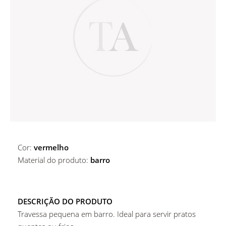
ALUGUER DE ACESSÓRIOS DE BAR
MARCADORES DE PRATO
ALUGUER DE MARCADORES DE PRATO
COPOS
ALUGUER DE CESTOS E BASES
COPOS
MESAS
Copos De Água
Cor:
vermelho
Material do produto:
barro
DESCRIÇÃO DO PRODUTO
Travessa pequena em barro. Ideal para servir pratos