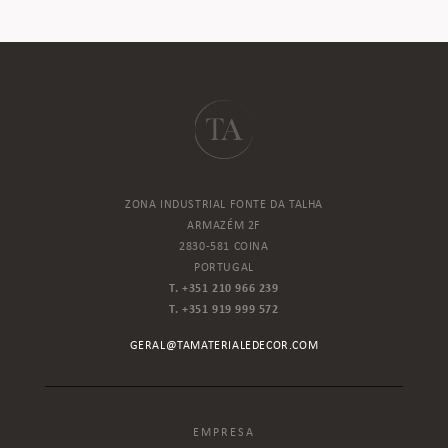
ZONA INDUSTRIAL FONTE DA TALHA
ARMAZÉM 2F
2830-581 COINA
PORTUGAL
T. +351 210 966 239
T. +351 919 999 572
GERAL@TAMATERIALEDECOR.COM
EMPRESA