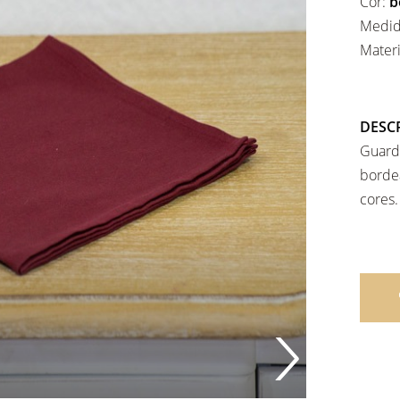
Cor:
b
Medid
Mater
DESC
Guarda
borde
cores.