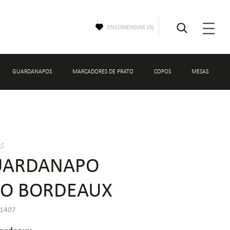
ENCOMENDAR (
0
)
GUARDANAPOS
MARCADORES DE PRATO
COPOS
MESAS
OS
COPOS
NTO
copos de água
AS
UARDANAPO
SO BORDEAUX
01407