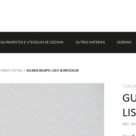
EQUIPAMENTOS E UTENSÍLIOS DE COZINHA
OUTROS MATERIAIS
CADEIRAS
PARA FESTAS
/
GUARDANAPO LISO BORDEAUX
ALUGUER DE MATERIAL DE CONFEÇÃO
ALUGUER DE DECORAÇÃO PARA EVENT
ALUGUER DE MATERIAL DE CONSERVAÇÃO
ALUGUER DE MATERIAL PARA CASAME
TOALH
ALUGUER DE ACESSÓRIOS DE BAR
G
ALUGUER DE MARCADORES DE PRATO
LI
ALUGUER DE CESTOS E BASES
REF. 4