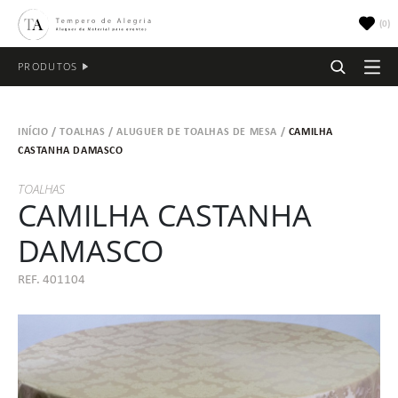
(
0
)
PRODUTOS
ALUGUER DE MOBILIÁRIO PARA EVENTOS
INÍCIO
/
TOALHAS
/
ALUGUER DE TOALHAS DE MESA
/
CAMILHA
CASTANHA DAMASCO
ALUGUER DE MOBILIÁRIO EXTERIOR
TOALHAS
TOALHAS
Aluguer De Tendas Para Eventos
CAMILHA CASTANHA
ALUGUER DE MESAS E CADEIRAS
LOUÇA
DAMASCO
Aluguer De Sofás E Cadeiras Para Eventos
ALUGUER DE MATERIAL PARA ZONAS LOUNGE
EQUIPAMENTOS E UTENSÍLIOS DE COZINHA
Aluguer De Mesas Para Eventos
REF. 401104
ALUGUER DE MATERIAL DE CONFEÇÃO
OUTROS MATERIAIS
ALUGUER DE MATERIAL DE CONSERVAÇÃO
ALUGUER DE DECORAÇÃO PARA EVENTOS
CADEIRAS
ALUGUER DE MATERIAL PARA CASAMENTO
GUARDANAPOS