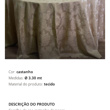
ALUGUER DE ACESSÓRIOS DE BAR
MARCADORES DE PRATO
ALUGUER DE MARCADORES DE PRATO
COPOS
ALUGUER DE CESTOS E BASES
COPOS
MESAS
Copos De Água
Cor:
castanho
Medidas:
Ø 3.30 mt
Material do produto:
tecido
DESCRIÇÃO DO PRODUTO