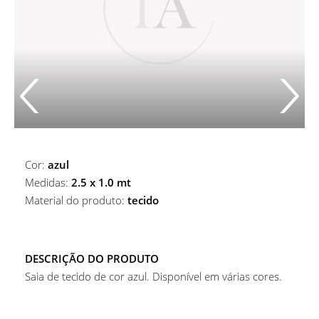
ALUGUER DE ACESSÓRIOS DE BAR
MARCADORES DE PRATO
ALUGUER DE MARCADORES DE PRATO
COPOS
ALUGUER DE CESTOS E BASES
COPOS
MESAS
Copos De Água
Cor:
azul
Medidas:
2.5 x 1.0 mt
Material do produto:
tecido
DESCRIÇÃO DO PRODUTO
Saia de tecido de cor azul. Disponível em várias cores.